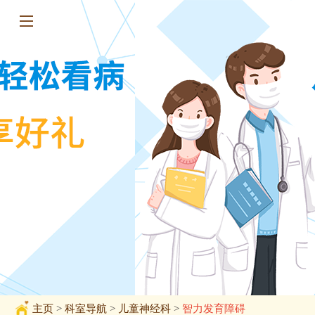
主页
>
科室导航
>
儿童神经科
>
智力发育障碍